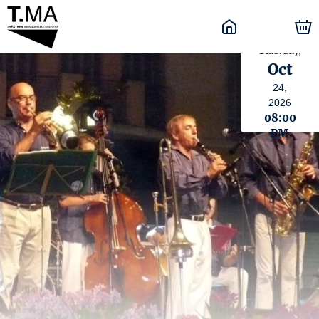
Saturday,
Oct
24,
2026
08:00
PM