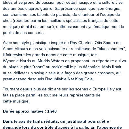
blues et se prend de passion pour cette musique et la culture Jive 
des années d'après-guerre. Sa présence scénique, son énergie, 
son charisme, ses talents de pianiste, de chanteur et l'équipe de 
choc (recrutée parmi les meilleurs spécialistes français de cette 
musique) dont il est entouré, enthousiasment systématiquement le 
public de ses concerts.
Avec son style pianistique inspiré de Ray Charles, Otis Spann ou 
Amos Milburn et sa voix puissante et rocailleuse de "blues shouter", 
il fait revivre les grands noms de cette musique, tels 
Wynonie Harris ou Muddy Waters en proposant un répertoire qui va 
du blues le plus "roots" au rock'n'roll le plus déchaîné. Mais il sait 
aussi délivrer un swing ciselé à la façon des grands crooners, au 
premier rang desquels l'inoubliable Nat King Cole.
Tournant depuis plus de dix ans sur les scènes d'Europe il s'y est 
fait sa place parmi les tout meilleurs représentants de 
cette musique.
Durée approximative : 1h40
Dans le cas de tarifs réduits, un justificatif pourra être 
demandé lors du contrôle d'accès à la salle. En l’absence de 