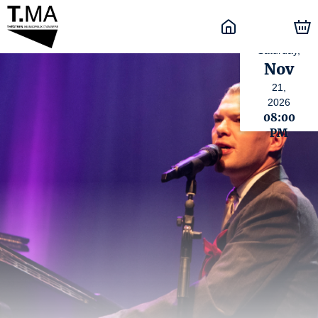
Saturday,
Nov
21,
2026
08:00
PM