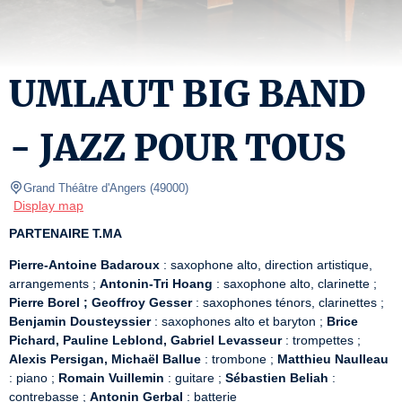
UMLAUT BIG BAND
- JAZZ POUR TOUS
Grand Théâtre d'Angers
(
49000
)
Display map
PARTENAIRE T.MA
Pierre-Antoine Badaroux
 : saxophone alto, direction artistique, 
arrangements ; 
Antonin-Tri Hoang
 : saxophone alto, clarinette ; 
Pierre Borel ; Geoffroy Gesser
 : saxophones ténors, clarinettes ; 
Benjamin Dousteyssier
 : saxophones alto et baryton ; 
Brice 
Pichard, Pauline Leblond, Gabriel Levasseur
 : trompettes ; 
Alexis Persigan, Michaël Ballue
 : trombone ; 
Matthieu Naulleau
: piano ; 
Romain Vuillemin
 : guitare ; 
Sébastien Beliah
 : 
contrebasse ; 
Antonin Gerbal
 : batterie
