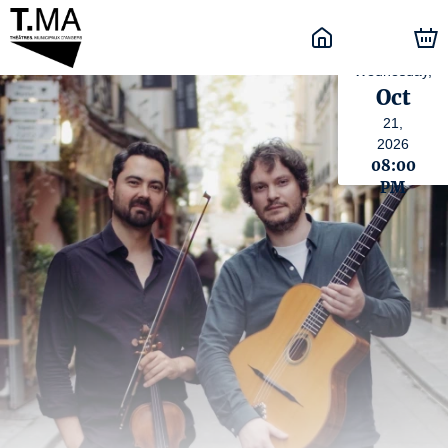
Wednesday,
Oct
21,
2026
08:00
PM