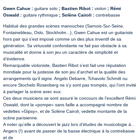
Gwen Cahue :
 guitare solo 
; Bastien Ribot :
 violon 
; Rémi 
Oswald :
 guitare rythmique 
; Solène Cairoli :
 contrebasse
Habitué des grandes scènes manouches (Samois-Sur-Seine, 
Fontainebleau, Oslo, Stockholm...), Gwen Cahue est un guitariste 
hors pair qui s’est imposé comme un des plus inventif de sa 
génération. Sa virtuosité confondante ne fait pas obstacle à sa 
musicalité et donne à son jeu un caractère de simplicité et 
d’évidence.

Remarquable violoniste, Bastien Ribot s’est fait une réputation 
mondiale pour la justesse de son jeu d’archet et la qualité des 
arrangements qu’il signe. Angelo Debarre, Tchavolo Schmitt ou 
encore Stochelo Rosenberg ne s’y sont pas trompés, qui l’ont invité 
à partager la scène avec eux.

Ces deux musiciens se sont assuré le concours de l’excellent Rémi 
Oswald, dont la «pompe» sans faille a accompagné nombre de 
vedettes «Gipsy», et de Solène Cairoli, vedette montante de la 
scène parisienne.

A noter qu’elle a découvert le jazz lors d’études de musicologie à... 
Angers (!) avant de passer de la basse électrique à la contrebasse 
et de
