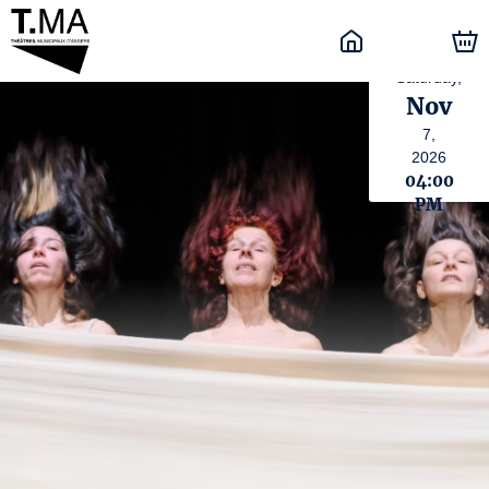
Saturday,
Nov
7,
2026
04:00
PM