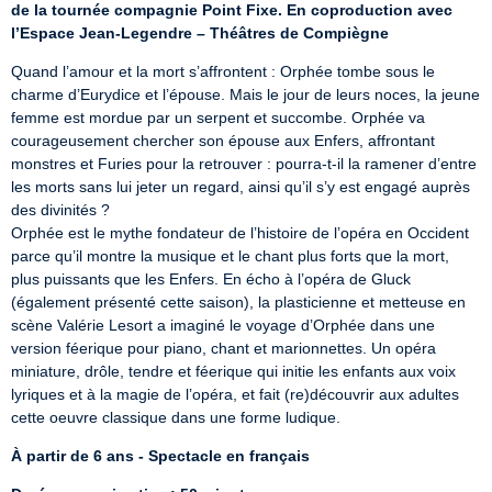
de la tournée compagnie Point Fixe. En coproduction avec 
l’Espace Jean-Legendre – Théâtres de Compiègne
Quand l’amour et la mort s’affrontent : Orphée tombe sous le 
charme d’Eurydice et l’épouse. Mais le jour de leurs noces, la jeune 
femme est mordue par un serpent et succombe. Orphée va 
courageusement chercher son épouse aux Enfers, affrontant 
monstres et Furies pour la retrouver : pourra-t-il la ramener d’entre 
les morts sans lui jeter un regard, ainsi qu’il s’y est engagé auprès 
des divinités ?

Orphée est le mythe fondateur de l’histoire de l’opéra en Occident 
parce qu’il montre la musique et le chant plus forts que la mort, 
plus puissants que les Enfers. En écho à l’opéra de Gluck 
(également présenté cette saison), la plasticienne et metteuse en 
scène Valérie Lesort a imaginé le voyage d’Orphée dans une 
version féerique pour piano, chant et marionnettes. Un opéra 
miniature, drôle, tendre et féerique qui initie les enfants aux voix 
lyriques et à la magie de l’opéra, et fait (re)découvrir aux adultes 
cette oeuvre classique dans une forme ludique.
À partir de 6 ans - Spectacle en français