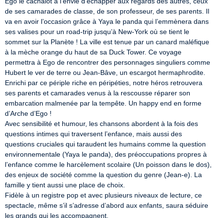
Ego le cachalot a l’envie d’échapper aux regards des autres, ceux 
de ses camarades de classe, de son professeur, de ses parents. Il 
va en avoir l’occasion grâce à Yaya le panda qui l’emmènera dans 
ses valises pour un road-trip jusqu’à New-York où se tient le 
sommet sur la Planète ! La ville est tenue par un canard maléfique 
à la mèche orange du haut de sa Duck Tower. Ce voyage 
permettra à Ego de rencontrer des personnages singuliers comme 
Hubert le ver de terre ou Jean-Bâve, un escargot hermaphrodite. 
Enrichi par ce périple riche en péripéties, notre héros retrouvera 
ses parents et camarades venus à la rescousse réparer son 
embarcation malmenée par la tempête. Un happy end en forme 
d’Arche d’Ego !

Avec sensibilité et humour, les chansons abordent à la fois des 
questions intimes qui traversent l’enfance, mais aussi des 
questions cruciales qui taraudent les humains comme la question 
environnementale (Yaya le panda), des préoccupations propres à 
l’enfance comme le harcèlement scolaire (Un poisson dans le dos), 
des enjeux de société comme la question du genre (Jean-e). La 
famille y tient aussi une place de choix.

Fidèle à un registre pop et avec plusieurs niveaux de lecture, ce 
spectacle, même s’il s’adresse d’abord aux enfants, saura séduire 
les grands qui les accompagnent.