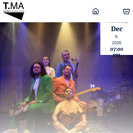
Wednesday,
Dec
9,
2026
07:00
PM