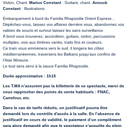
Violon, Chant. 
Marius Constant
 : Guitare, chant. 
Anouck 
Constant
 : Illustrations.
Embarquement à bord du Familia Rhapsodie Orient Express…

Dépêchez-vous, laissez vos affaires derrière vous, abandonnez vos 
valises de soucis et surtout laissez les sans surveillance.

À bord vous trouverez, accordéon, guitare, violon, percussions 
multiples, voix aux timbres variés, traits fins et couleurs.

Ce train vous emmènera vers le sud, il longera les côtes 
méditerranéennes, traversera les Balkans jusqu’aux confins de 
l’Asie Mineure.

Le tout sera servi à la sauce Familia Rhapsodie.
Durée approximative : 1h15
Les T.MA n’assurent pas la billetterie de ce spectacle, merci de 
vous rapprocher des points de vente habituels : FNAC, 
Carrefour, etc.
Dans le cas de tarifs réduits, un justificatif pourra être 
demandé lors du contrôle d'accès à la salle. En l’absence de 
justificatif en cours de validité, le paiement d’un complément 
sera alors demandé afin que le spectateur s’acquitte du plein 