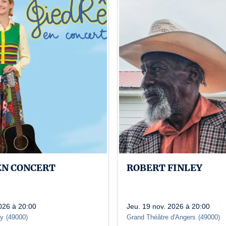
spectateur s’acquitte du plein tarif.
Crédit photo : d.r.
Numéro de licence : 1-000905 /1-000902 /1-000906 
EN CONCERT
ROBERT FINLEY
2026 à 20:00
Jeu. 19 nov. 2026 à 20:00
zy
(
49000
)
Grand Théâtre d'Angers
(
49000
)