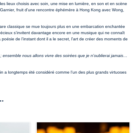
es lieux choisis avec soin, une mise en lumière, en son et en scène 
a Garnier, fruit d’une rencontre éphémère à Hong Kong avec Wong, 
tare classique se mue toujours plus en une embarcation enchantée 
 précieux s’invitent davantage encore en une musique qui ne connaît 
la poésie de l’instant dont il a le secret, l'art de créer des moments de 
; ensemble nous allons vivre des soirées que je n’oublierai jamais… 
vin a longtemps été considéré comme l’un des plus grands virtuoses 
e colorée du monde par des représentations sur les prestigieuses 
on père l’a invité à jouer pour tous les publics et à fédérer par une 
es aventures partagées, dont la récente en duo avec -M-, ont nourri 
ujourd’hui la suite : une épopée inouïe aux multiples facettes, à la 
..
ues semaines avec la parution de son premier roman Alter Ego.
pourra être demandé lors du contrôle d'accès à la salle. En 
é, le paiement d’un complément sera alors demandé afin que le 