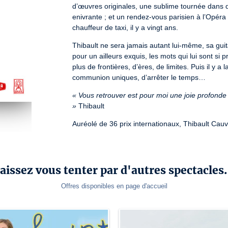
d’œuvres originales, une sublime tournée dans d
enivrante ; et un rendez-vous parisien à l’Opér
chauffeur de taxi, il y a vingt ans.
Thibault ne sera jamais autant lui-même, sa gui
pour un ailleurs exquis, les mots qui lui sont si
plus de frontières, d’ères, de limites. Puis il y a 
communion uniques, d’arrêter le temps…
« Vous retrouver est pour moi une joie profonde 
»
 Thibault
Auréolé de 36 prix internationaux, Thibault Cau
de la planète. Sa guitare classique s’est ensuit
scènes de 130 pays ; l'âme de rocker héritée de s
énergie communicative rare ; les rencontres et l
sa gourmandise de liberté et de rêves d’enfant. A
aissez vous tenter par d'autres spectacles.
fois intime et flamboyante, initiée il y a quelq
Offres disponibles en page d'accueil
Durée approximative : 1h30
Dans le cas de tarifs réduits, un justificatif 
l’absence de justificatif en cours de validit