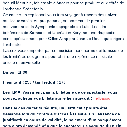
Yehudi Menuhin, fait escale à Angers pour se produire aux côtés de 
l'orchestre Scènefonia.

Ce concert exceptionnel vous fera voyager à travers des univers 
musicaux variés. Au programme, notamment : le premier 
mouvement de la Symphonie espagnole de Lalo, Les airs 
bohémiens de Sarasate, et la création Koryane, une rhapsodie 
écrite spécialement pour Gilles Apap par Jean-Jo Roux, qui dirigera 
l'orchestre.

Laissez-vous emporter par ce musicien hors norme qui transcende 
les frontières des genres pour offrir une expérience musicale 
unique et universelle.
Durée : 1h30
Plein tarif : 29€ / tarif réduit : 17€
Les T.MA n’assurent pas la billetterie de ce spectacle, vous 
pouvez acheter vos billets sur le lien suivant :
helloasso
Dans le cas de tarifs réduits, un justificatif pourra être 
demandé lors du contrôle d'accès à la salle. En l’absence de 
justificatif en cours de validité, le paiement d’un complément 
sera alors demandé afin que le spectateur s’acquitte du plein 