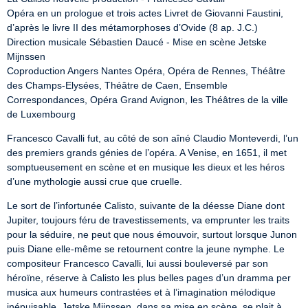
Opéra en un prologue et trois actes Livret de Giovanni Faustini, 
d’après le livre II des métamorphoses d’Ovide (8 ap. J.C.)

Direction musicale Sébastien Daucé - Mise en scène Jetske 
Mijnssen

Coproduction Angers Nantes Opéra, Opéra de Rennes, Théâtre 
des Champs-Elysées, Théâtre de Caen, Ensemble 
Correspondances, Opéra Grand Avignon, les Théâtres de la ville 
de Luxembourg
Francesco Cavalli fut, au côté de son aîné Claudio Monteverdi, l’un 
des premiers grands génies de l’opéra. A Venise, en 1651, il met 
somptueusement en scène et en musique les dieux et les héros 
d’une mythologie aussi crue que cruelle.
Le sort de l’infortunée Calisto, suivante de la déesse Diane dont 
Jupiter, toujours féru de travestissements, va emprunter les traits 
pour la séduire, ne peut que nous émouvoir, surtout lorsque Junon 
puis Diane elle-même se retournent contre la jeune nymphe. Le 
compositeur Francesco Cavalli, lui aussi bouleversé par son 
héroïne, réserve à Calisto les plus belles pages d’un dramma per 
musica aux humeurs contrastées et à l’imagination mélodique 
inépuisable. Jetske Mijnssen, dans sa mise en scène, se plait à 