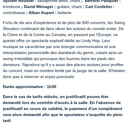
Sylvain Roudier :
 saxophone ténor, chant 
;  Benoist Pasquier :
trombone 
; David Ménager :
 guitare, chant 
; Carl Cordelier :
contrebasse 
; Alban Aupert :
 batterie
Forts de dix ans d'expérience et de plus de 500 concerts, les Swing 
Shouters continuent de faire vibrer les scènes du monde entier. De 
la Chine et de la Corée au Canada, en passant par l'Europe, ce 
quintet offre un spectacle explosif dédié au Lindy Hop. Leur 
musique se caractérise par une énergie communicative et une 
interprétation personnelle des standards du genre, créant ainsi un 
swing irrésistible qui provoque des fourmis dans les pieds des 
danseurs. Signalons qu’il y a aussi des places assises pour profiter 
du concert, mais en nombre limité par la jauge de la salle. N'hésitez 
donc pas à réserver et soyez ponctuels.  
Durée approximative : 1h30
Dans le cas de tarifs réduits, un justificatif pourra être 
demandé lors du contrôle d'accès à la salle. En l’absence de 
justificatif en cours de validité, le paiement d’un complément 
sera alors demandé afin que le spectateur s’acquitte du plein 
tarif.