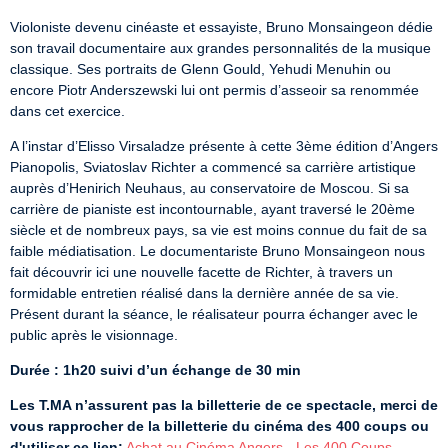
Violoniste devenu cinéaste et essayiste, Bruno Monsaingeon dédie 
son travail documentaire aux grandes personnalités de la musique 
classique. Ses portraits de Glenn Gould, Yehudi Menuhin ou 
encore Piotr Anderszewski lui ont permis d’asseoir sa renommée 
dans cet exercice.
A l’instar d’Elisso Virsaladze présente à cette 3ème édition d’Angers 
Pianopolis, Sviatoslav Richter a commencé sa carrière artistique 
auprès d’Henirich Neuhaus, au conservatoire de Moscou. Si sa 
carrière de pianiste est incontournable, ayant traversé le 20ème 
siècle et de nombreux pays, sa vie est moins connue du fait de sa 
faible médiatisation. Le documentariste Bruno Monsaingeon nous 
fait découvrir ici une nouvelle facette de Richter, à travers un 
formidable entretien réalisé dans la dernière année de sa vie. 
Présent durant la séance, le réalisateur pourra échanger avec le 
public après le visionnage.
Durée : 1h20 suivi d’un échange de 30 min
Les T.MA n’assurent pas la billetterie de ce spectacle, merci de 
vous rapprocher de la billetterie du cinéma des 400 coups ou 
d'utiliser ce lien:
Achat au Cinéma Angers - Les 400 Coups