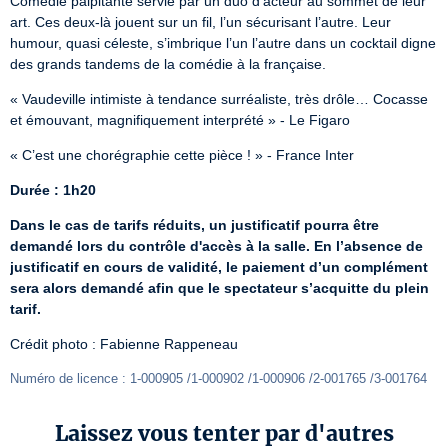
Comédie palpitante servie par un duo d’acteur au sommet de leur 
art. Ces deux-là jouent sur un fil, l’un sécurisant l’autre. Leur 
humour, quasi céleste, s’imbrique l’un l’autre dans un cocktail digne 
des grands tandems de la comédie à la française.
« Vaudeville intimiste à tendance surréaliste, très drôle… Cocasse 
et émouvant, magnifiquement interprété » - Le Figaro
« C’est une chorégraphie cette pièce ! » - France Inter
Durée : 1h20
Dans le cas de tarifs réduits, un justificatif pourra être 
demandé lors du contrôle d'accès à la salle. En l’absence de 
justificatif en cours de validité, le paiement d’un complément 
sera alors demandé afin que le spectateur s’acquitte du plein 
tarif.
Crédit photo : Fabienne Rappeneau
Numéro de licence : 1-000905 /1-000902 /1-000906 /2-001765 /3-001764
Laissez vous tenter par d'autres