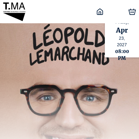
Friday,
Apr
23,
2027
08:00
PM