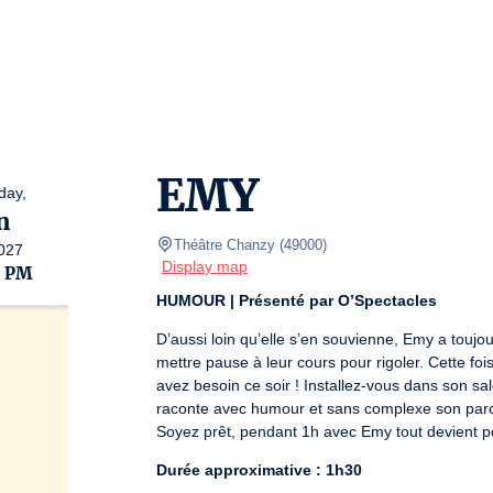
EMY
day,
n
Théâtre Chanzy
(
49000
)
027
Display map
0 PM
HUMOUR | Présenté par O’Spectacles
D’aussi loin qu’elle s’en souvienne, Emy a toujo
mettre pause à leur cours pour rigoler. Cette fo
avez besoin ce soir ! Installez-vous dans son sal
raconte avec humour et sans complexe son parco
Soyez prêt, pendant 1h avec Emy tout devient p
Durée approximative : 1h30