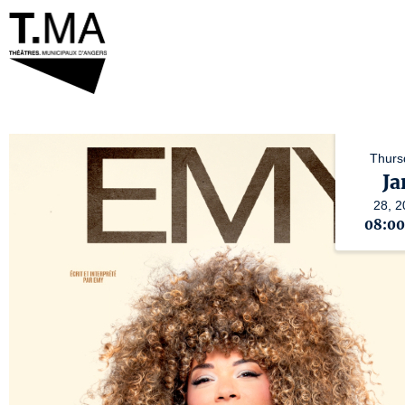
Thurs
Ja
28,
2
08:0