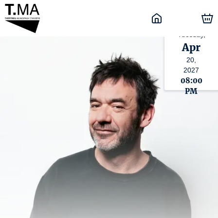
Tuesday,
Apr
20,
2027
08:00
PM