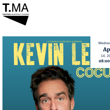
Wednes
Ap
14,
2
08:0