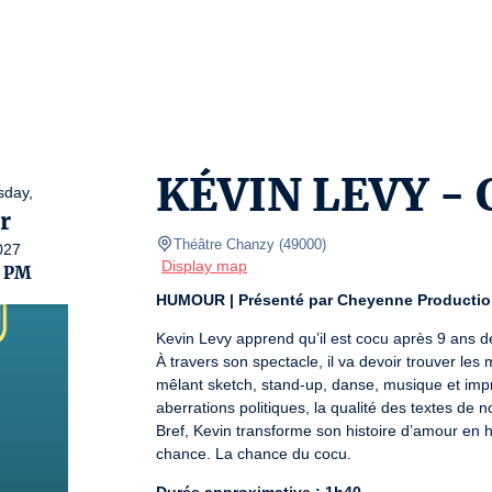
KÉVIN LEVY -
day,
r
Théâtre Chanzy
(
49000
)
027
Display map
0 PM
HUMOUR | Présenté par Cheyenne Producti
Kevin Levy apprend qu’il est cocu après 9 ans de 
À travers son spectacle, il va devoir trouver les
mêlant sketch, stand-up, danse, musique et impro
aberrations politiques, la qualité des textes de n
Bref, Kevin transforme son histoire d’amour en h
chance. La chance du cocu.