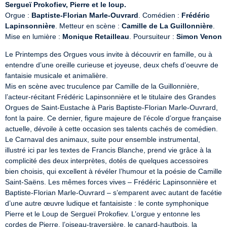
Sergueï Prokofiev, Pierre et le loup.
Orgue : 
Baptiste-Florian Marle-Ouvrard
. Comédien : 
Frédéric 
Lapinsonnière
. Metteur en scène : 
Camille de La Guillonnière
. 
Mise en lumière : 
Monique Retailleau
. Poursuiteur : 
Simon Venon
Le Printemps des Orgues vous invite à découvrir en famille, ou à 
entendre d’une oreille curieuse et joyeuse, deux chefs d’oeuvre de 
fantaisie musicale et animalière.

Mis en scène avec truculence par Camille de la Guillonnière, 
l’acteur-récitant Frédéric Lapinsonnière et le titulaire des Grandes 
Orgues de Saint-Eustache à Paris Baptiste-Florian Marle-Ouvrard, 
font la paire. Ce dernier, figure majeure de l’école d’orgue française 
actuelle, dévoile à cette occasion ses talents cachés de comédien. 
Le Carnaval des animaux, suite pour ensemble instrumental, 
illustré ici par les textes de Francis Blanche, prend vie grâce à la 
complicité des deux interprètes, dotés de quelques accessoires 
bien choisis, qui excellent à révéler l’humour et la poésie de Camille 
Saint-Saëns. Les mêmes forces vives – Frédéric Lapinsonnière et 
Baptiste-Florian Marle-Ouvrard – s’emparent avec autant de facétie 
d’une autre œuvre ludique et fantaisiste : le conte symphonique 
Pierre et le Loup de Sergueï Prokofiev. L’orgue y entonne les 
cordes de Pierre, l’oiseau-traversière, le canard-hautbois, la 