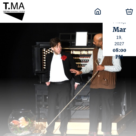
Friday,
Mar
19,
2027
08:00
PM