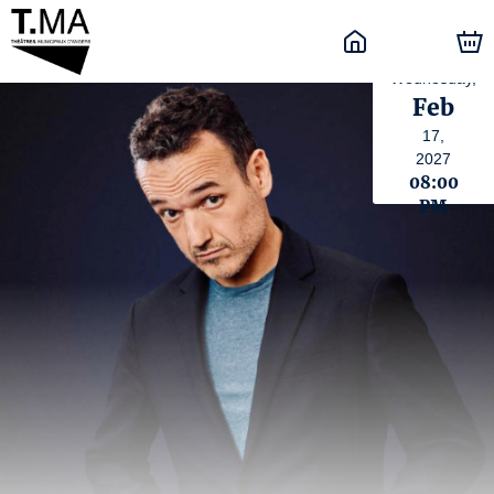
Wednesday,
Feb
17,
2027
08:00
PM