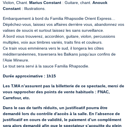
Violon, Chant. 
Marius Constant
 : Guitare, chant. 
Anouck 
Constant
 : Illustrations.
Embarquement à bord du Familia Rhapsodie Orient Express…

Dépêchez-vous, laissez vos affaires derrière vous, abandonnez vos 
valises de soucis et surtout laissez les sans surveillance.

À bord vous trouverez, accordéon, guitare, violon, percussions 
multiples, voix aux timbres variés, traits fins et couleurs.

Ce train vous emmènera vers le sud, il longera les côtes 
méditerranéennes, traversera les Balkans jusqu’aux confins de 
l’Asie Mineure.

Le tout sera servi à la sauce Familia Rhapsodie.
Durée approximative : 1h15
Les T.MA n’assurent pas la billetterie de ce spectacle, merci de 
vous rapprocher des points de vente habituels : FNAC, 
Carrefour, etc.
Dans le cas de tarifs réduits, un justificatif pourra être 
demandé lors du contrôle d'accès à la salle. En l’absence de 
justificatif en cours de validité, le paiement d’un complément 
sera alors demandé afin que le spectateur s’acquitte du plein 