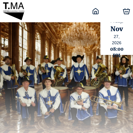
Friday,
Nov
27,
2026
08:00
PM