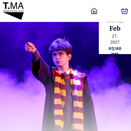
Saturday,
Feb
27,
2027
05:00
PM