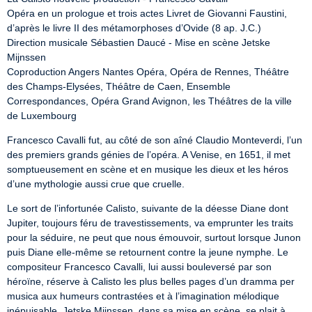
Opéra en un prologue et trois actes Livret de Giovanni Faustini, 
d’après le livre II des métamorphoses d’Ovide (8 ap. J.C.)

Direction musicale Sébastien Daucé - Mise en scène Jetske 
Mijnssen

Coproduction Angers Nantes Opéra, Opéra de Rennes, Théâtre 
des Champs-Elysées, Théâtre de Caen, Ensemble 
Correspondances, Opéra Grand Avignon, les Théâtres de la ville 
de Luxembourg
Francesco Cavalli fut, au côté de son aîné Claudio Monteverdi, l’un 
des premiers grands génies de l’opéra. A Venise, en 1651, il met 
somptueusement en scène et en musique les dieux et les héros 
d’une mythologie aussi crue que cruelle.
Le sort de l’infortunée Calisto, suivante de la déesse Diane dont 
Jupiter, toujours féru de travestissements, va emprunter les traits 
pour la séduire, ne peut que nous émouvoir, surtout lorsque Junon 
puis Diane elle-même se retournent contre la jeune nymphe. Le 
compositeur Francesco Cavalli, lui aussi bouleversé par son 
héroïne, réserve à Calisto les plus belles pages d’un dramma per 
musica aux humeurs contrastées et à l’imagination mélodique 
inépuisable. Jetske Mijnssen, dans sa mise en scène, se plait à 