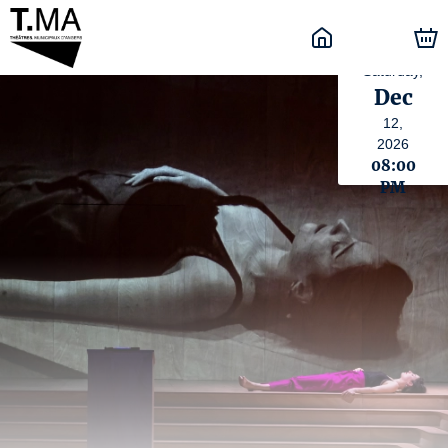
Saturday,
Dec
12,
2026
08:00
PM