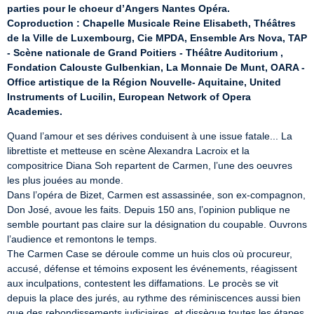
parties pour le choeur d’Angers Nantes Opéra.
Coproduction : Chapelle Musicale Reine Elisabeth, Théâtres 
de la Ville de Luxembourg, Cie MPDA, Ensemble Ars Nova, TAP 
- Scène nationale de Grand Poitiers - Théâtre Auditorium , 
Fondation Calouste Gulbenkian, La Monnaie De Munt, OARA - 
Office artistique de la Région Nouvelle- Aquitaine, United 
Instruments of Lucilin, European Network of Opera 
Academies.
Quand l’amour et ses dérives conduisent à une issue fatale... La 
librettiste et metteuse en scène Alexandra Lacroix et la 
compositrice Diana Soh repartent de Carmen, l’une des oeuvres 
les plus jouées au monde.

Dans l’opéra de Bizet, Carmen est assassinée, son ex-compagnon, 
Don José, avoue les faits. Depuis 150 ans, l’opinion publique ne 
semble pourtant pas claire sur la désignation du coupable. Ouvrons 
l’audience et remontons le temps.

The Carmen Case se déroule comme un huis clos où procureur, 
accusé, défense et témoins exposent les événements, réagissent 
aux inculpations, contestent les diffamations. Le procès se vit 
depuis la place des jurés, au rythme des réminiscences aussi bien 
que des rebondissements judiciaires, et dissèque toutes les étapes 