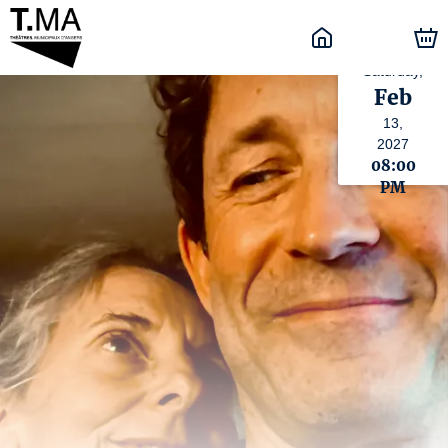
Saturday,
Feb
13,
2027
08:00
PM