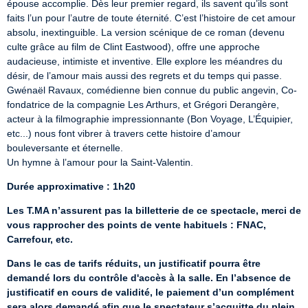
épouse accomplie. Dès leur premier regard, ils savent qu’ils sont 
faits l’un pour l’autre de toute éternité. C’est l’histoire de cet amour 
absolu, inextinguible. La version scénique de ce roman (devenu 
culte grâce au film de Clint Eastwood), offre une approche 
audacieuse, intimiste et inventive. Elle explore les méandres du 
désir, de l’amour mais aussi des regrets et du temps qui passe. 
Gwénaël Ravaux, comédienne bien connue du public angevin, Co-
fondatrice de la compagnie Les Arthurs, et Grégori Derangère, 
acteur à la filmographie impressionnante (Bon Voyage, L’Équipier, 
etc...) nous font vibrer à travers cette histoire d’amour 
bouleversante et éternelle.

Un hymne à l’amour pour la Saint-Valentin.
Durée approximative : 1h20
Les T.MA n’assurent pas la billetterie de ce spectacle, merci de 
vous rapprocher des points de vente habituels : FNAC, 
Carrefour, etc.
Dans le cas de tarifs réduits, un justificatif pourra être 
demandé lors du contrôle d'accès à la salle. En l’absence de 
justificatif en cours de validité, le paiement d’un complément 
sera alors demandé afin que le spectateur s’acquitte du plein 