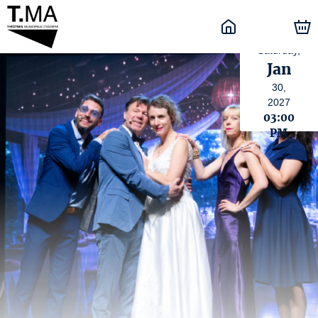
Saturday,
Jan
30,
2027
03:00
PM