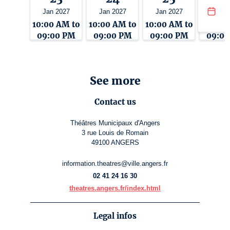
Jan 2027
Jan 2027
Jan 2027
Jan 2
10:00 AM to
10:00 AM to
10:00 AM to
10:00 
09:00 PM
09:00 PM
09:00 PM
09:0
See more
Contact us
Théâtres Municipaux d'Angers
3 rue Louis de Romain
49100 ANGERS
information.theatres@ville.angers.fr
02 41 24 16 30
theatres.angers.fr/index.html
Legal infos