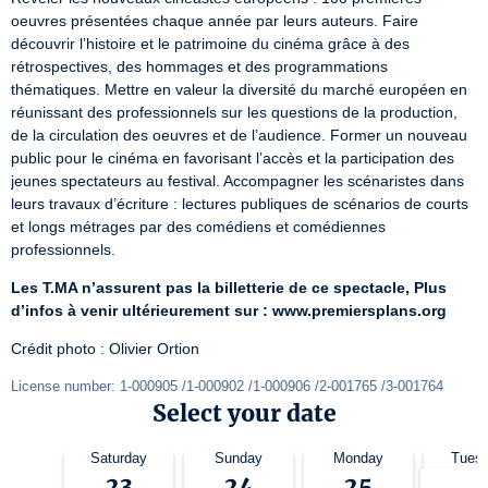
oeuvres présentées chaque année par leurs auteurs. Faire 
découvrir l’histoire et le patrimoine du cinéma grâce à des 
rétrospectives, des hommages et des programmations 
thématiques. Mettre en valeur la diversité du marché européen en 
réunissant des professionnels sur les questions de la production, 
de la circulation des oeuvres et de l’audience. Former un nouveau 
public pour le cinéma en favorisant l’accès et la participation des 
jeunes spectateurs au festival. Accompagner les scénaristes dans 
leurs travaux d’écriture : lectures publiques de scénarios de courts 
et longs métrages par des comédiens et comédiennes 
professionnels.
Les T.MA n’assurent pas la billetterie de ce spectacle,
Plus 
d’infos à venir ultérieurement sur : www.premiersplans.org
Crédit photo : Olivier Ortion
License number: 1-000905 /1-000902 /1-000906 /2-001765 /3-001764
Select your date
Saturday
Sunday
Monday
Tues
23
24
25
2