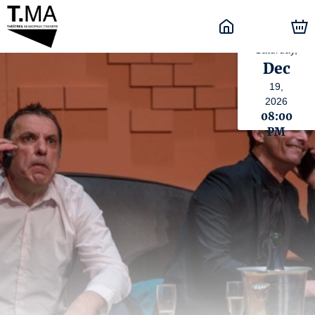
Saturday,
Dec
19,
2026
08:00
PM