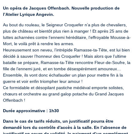
Un opéra de Jacques Offenbach. Nouvelle production de 
l’Atelier Lyrique Angevin.
Au bout du rouleau, le Seigneur Croquefer n’a plus de chevaliers, 
plus de château et bientôt plus rien à manger ! Et après 25 ans de 
luttes acharnées contre l’ennemi héréditaire, l’effroyable Mousse-à-
Mort, le voilà prêt à rendre les armes.

Heureusement son neveu, l’intrépide Ramasse-ta-Tête, est lui bien 
décidé à sauver l’honneur des Croquefer ! Mais alors que l’ultime 
bataille se prépare, Ramasse-ta-Tête rencontre Fleur-de-Soufre, la 
fille de l’ennemi juré, et en tombe désespérément amoureux…

Ensemble, ils vont donc échafauder un plan pour mettre fin à la 
guerre et voir enfin triompher leur amour !

Ce formidable et désopilant pastiche médiéval emporte solistes, 
chœurs et orchestre au grand galop potache du Grand Jacques 
Offenbach !
Durée approximative : 1h30
Dans le cas de tarifs réduits, un justificatif pourra être 
demandé lors du contrôle d'accès à la salle. En l’absence de 
justificatif en cours de validité, le paiement d’un complément 