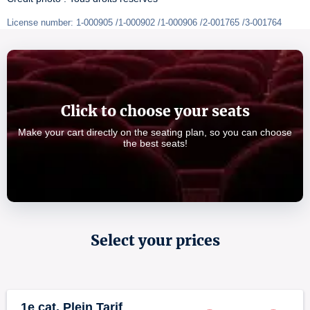
License number: 1-000905 /1-000902 /1-000906 /2-001765 /3-001764
Click to choose your seats
Make your cart directly on the seating plan, so you can choose
the best seats!
Select your prices
1e cat. Plein Tarif