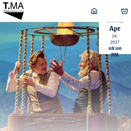
Saturday,
Apr
24,
2027
08:00
PM