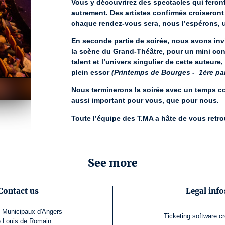
Vous y découvrirez des spectacles qui feront r
autrement. Des artistes confirmés croiseront
chaque rendez-vous sera, nous l’espérons, u
En seconde partie de soirée, nous avons invit
la scène du Grand-Théâtre, pour un mini conce
talent et l’univers singulier de cette auteure,
plein essor 
(Printemps de Bourges -  1ère par
Nous terminerons la soirée avec un temps con
aussi important pour vous, que pour nous.
Toute l’équipe des T.MA a hâte de vous retro
Crédit photo : Rod Maurice
License number: 1-000905 /1-000902 /1-000906 /2-0
See more
Contact us
Legal info
 Municipaux d'Angers
Ticketing software
c
e Louis de Romain