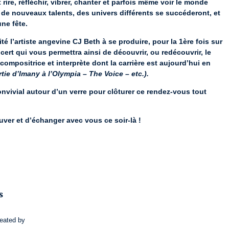
ire, réfléchir, vibrer, chanter et parfois même voir le monde 
 de nouveaux talents, des univers différents se succéderont, et 
ne fête.
é l’artiste angevine CJ Beth à se produire, pour la 1ère fois sur 
rt qui vous permettra ainsi de découvrir, ou redécouvrir, le 
 compositrice et interprète dont la carrière est aujourd’hui en 
tie d’Imany à l’Olympia – The Voice – etc.).
vivial autour d’un verre pour clôturer ce rendez-vous tout 
uver et d’échanger avec vous ce soir-là !
01765 /3-001764
s
reated by