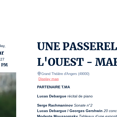
UNE PASSEREL
ay,
r
L'OUEST - MA
027
0 PM
Grand Théâtre d'Angers
(
49000
)
Display map
PARTENAIRE T.MA
Lucas Debargue
 récital de piano
Serge Rachmaninov
Sonate n°2
Lucas Debargue / Georges Gershwin
20 conc
Modeste Moussorgsky
Tableaux d’une exposit