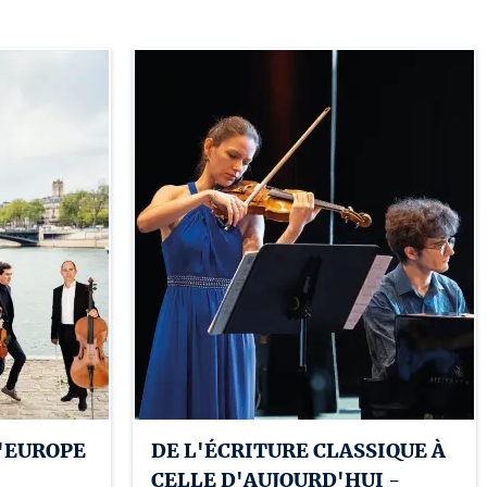
'EUROPE
DE L'ÉCRITURE CLASSIQUE À
CELLE D'AUJOURD'HUI -