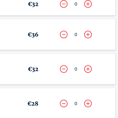
€32
0
€36
0
€32
0
€28
0