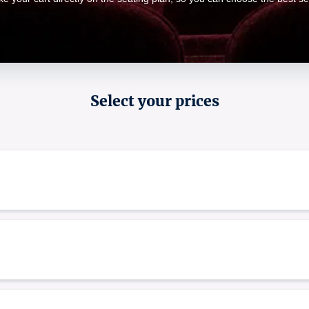
l’absence de justificatif en cours de validit
spectateur s’acquitte du plein tarif.
Crédit photo : © Tim Cavadini
License number: 1-000905 /1-000902 /1-000906 /2-0
Select your prices