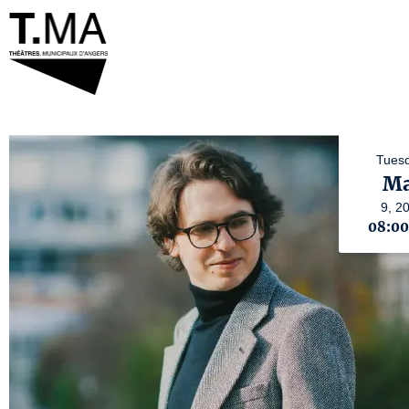
Tuesd
Ma
9,
2
08:0