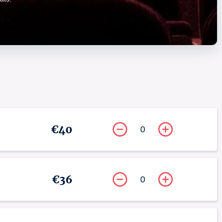
é, le paiement d’un complément sera alors demandé afin que le 
01765 /3-001764
€40
0
€36
0