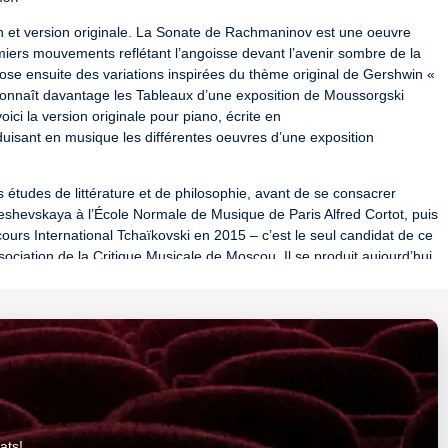
on et version originale. La Sonate de Rachmaninov est une oeuvre 
miers mouvements reflétant l’angoisse devant l’avenir sombre de la 
ose ensuite des variations inspirées du thème original de Gershwin « 
connaît davantage les Tableaux d’une exposition de Moussorgski 
ci la version originale pour piano, écrite en

sant en musique les différentes oeuvres d’une exposition 
études de littérature et de philosophie, avant de se consacrer 
eshevskaya à l’École Normale de Musique de Paris Alfred Cortot, puis 
s International Tchaïkovski en 2015 – c’est le seul candidat de ce 
sociation de la Critique Musicale de Moscou. Il se produit aujourd’hui 
d’Amsterdam, au Konzerthaus et au Musikverein de Vienne, au 
ature, de peinture, de cinéma et de jazz, il est engagé dans une 
st artiste exclusif du label Sony Classical.
logue - Institut municipal - lundi 8 mars - 18h30

 d’Angers - Bar du Grand théâtre - mardi 9 mars - 19h
pourra être demandé lors du contrôle d'accès à la salle. En 
ats!