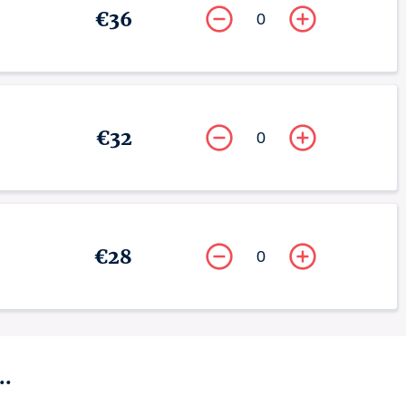
€36
0
€32
0
€28
0
..