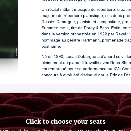
Un récital mêlant musique de répertoire, créati
majeure du répertoire pianistique, ses deux pre
Russie. Debargue, pianiste et compositeur, prop
Summertime », tiré de Porgy & Bess. Enfin, on 
dans la version orchestrée en 1922 par Ravel ; voi
hommage au peintre Hartmann, promenade tradui
posthume.
Né en 1990, Lucas Debargue a d’abord suivi des 
pleinement au piano. Il travaille avec Rena Sher
est remarqué pour sa performance au XVe Concour
concours à avoir été distingué par le Prix de l’As
à la Philharmonie de Berlin, au Concertgebouw 
Théâtre des Champs-Élysées… Passionné de littér
démarche résolument créatrice. Lucas Debargue e
Présentation du concert par Denis Huneau, musico
Moment musical donné par les étudiants du CRR
Click to choose your seats
Durée approximative : 1h30
Dans le cas de tarifs réduits, un justificatif 
e your cart directly on the seating plan, so you can choose the best se