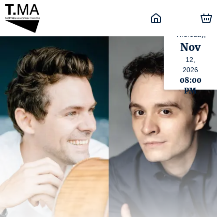
Thursday,
Nov
12,
2026
08:00
PM