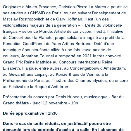
Originaire d’Aix-en-Provence, Christian-Pierre La Marca a poursuivi 
ses études au CNSMD de Paris, tout en suivant l’enseignement de 
Mstislav Rostropovitch et de Gary Hoffman. Il est l’un des 
violoncellistes majeurs de sa génération – « L’élite du violoncelle 
français » selon Le Monde. Artiste de conviction, il est à l’initiative 
du Concert pour la Planète, projet solidaire imaginé au profit de la 
Fondation GoodPlanet de Yann Arthus-Bertrand. Doté d’une 
technique époustouflante alliée à une fabuleuse palette de 
couleurs, Jonathan Fournel a remporté en 2021 le très convoité 
Grand Prix Reine Mathilde au Concours international Reine 
Elisabeth. Il a joué, entre autres, au Concertgebouw d’Amsterdam, 
au Gewandhaus Leipzig, au Konzerthaus de Vienne, à la 
Philharmonie de Paris, au Théâtre des Champs-Elysées, ou encore 
au Festival de la Roque d’Anthéron.
Présentation du concert par Denis Huneau, musicologue - Bar du 
Grand théâtre - jeudi 12 novembre - 19h
Durée approximative : 1h30
Dans le cas de tarifs réduits, un justificatif pourra être 
demandé lors du contrôle d'accès à la salle. En l’absence de 