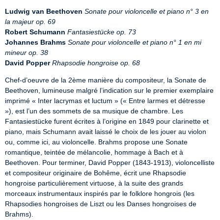
Ludwig van Beethoven
Sonate pour violoncelle et piano n° 3 en 
la majeur op. 69
Robert Schumann
Fantasiestücke op. 73
Johannes Brahms
Sonate pour violoncelle et piano n° 1 en mi 
mineur op. 38
David Popper
Rhapsodie hongroise op. 68
Chef-d’oeuvre de la 2ème manière du compositeur, la Sonate de 
Beethoven, lumineuse malgré l’indication sur le premier exemplaire 
imprimé « Inter lacrymas et luctum » (« Entre larmes et détresse 
»), est l’un des sommets de sa musique de chambre. Les 
Fantasiestücke furent écrites à l’origine en 1849 pour clarinette et 
piano, mais Schumann avait laissé le choix de les jouer au violon 
ou, comme ici, au violoncelle. Brahms propose une Sonate 
romantique, teintée de mélancolie, hommage à Bach et à 
Beethoven. Pour terminer, David Popper (1843-1913), violoncelliste 
et compositeur originaire de Bohême, écrit une Rhapsodie 
hongroise particulièrement virtuose, à la suite des grands 
morceaux instrumentaux inspirés par le folklore hongrois (les 
Rhapsodies hongroises de Liszt ou les Danses hongroises de 
Brahms).