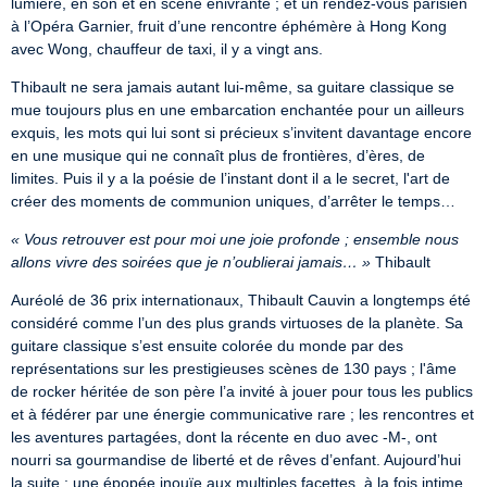
lumière, en son et en scène enivrante ; et un rendez-vous parisien 
à l’Opéra Garnier, fruit d’une rencontre éphémère à Hong Kong 
avec Wong, chauffeur de taxi, il y a vingt ans.
Thibault ne sera jamais autant lui-même, sa guitare classique se 
mue toujours plus en une embarcation enchantée pour un ailleurs 
exquis, les mots qui lui sont si précieux s’invitent davantage encore 
en une musique qui ne connaît plus de frontières, d’ères, de 
limites. Puis il y a la poésie de l’instant dont il a le secret, l'art de 
créer des moments de communion uniques, d’arrêter le temps…
« Vous retrouver est pour moi une joie profonde ; ensemble nous 
allons vivre des soirées que je n’oublierai jamais… »
 Thibault
Auréolé de 36 prix internationaux, Thibault Cauvin a longtemps été 
considéré comme l’un des plus grands virtuoses de la planète. Sa 
guitare classique s’est ensuite colorée du monde par des 
représentations sur les prestigieuses scènes de 130 pays ; l'âme 
de rocker héritée de son père l’a invité à jouer pour tous les publics 
et à fédérer par une énergie communicative rare ; les rencontres et 
les aventures partagées, dont la récente en duo avec -M-, ont 
nourri sa gourmandise de liberté et de rêves d’enfant. Aujourd’hui 
la suite : une épopée inouïe aux multiples facettes, à la fois intime 