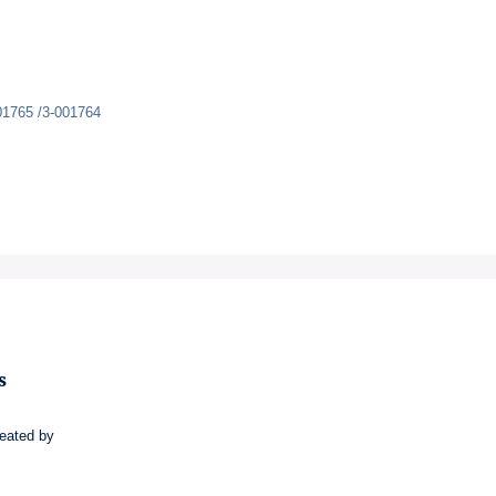
01765 /3-001764
s
reated by