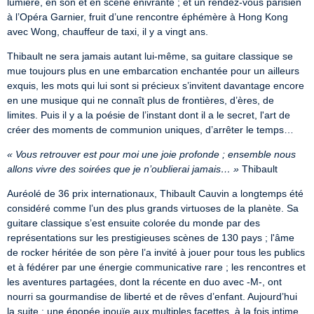
lumière, en son et en scène enivrante ; et un rendez-vous parisien 
à l’Opéra Garnier, fruit d’une rencontre éphémère à Hong Kong 
avec Wong, chauffeur de taxi, il y a vingt ans.
Thibault ne sera jamais autant lui-même, sa guitare classique se 
mue toujours plus en une embarcation enchantée pour un ailleurs 
exquis, les mots qui lui sont si précieux s’invitent davantage encore 
en une musique qui ne connaît plus de frontières, d’ères, de 
limites. Puis il y a la poésie de l’instant dont il a le secret, l'art de 
créer des moments de communion uniques, d’arrêter le temps…
« Vous retrouver est pour moi une joie profonde ; ensemble nous 
allons vivre des soirées que je n’oublierai jamais… »
 Thibault
Auréolé de 36 prix internationaux, Thibault Cauvin a longtemps été 
considéré comme l’un des plus grands virtuoses de la planète. Sa 
guitare classique s’est ensuite colorée du monde par des 
représentations sur les prestigieuses scènes de 130 pays ; l'âme 
de rocker héritée de son père l’a invité à jouer pour tous les publics 
et à fédérer par une énergie communicative rare ; les rencontres et 
les aventures partagées, dont la récente en duo avec -M-, ont 
nourri sa gourmandise de liberté et de rêves d’enfant. Aujourd’hui 
la suite : une épopée inouïe aux multiples facettes, à la fois intime 