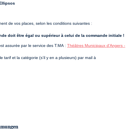
Ellipsos
nt de vos places, selon les conditions suivantes :

e doit être égal ou supérieur à celui de la commande initiale !
e est assurée par le service des T.MA :
Théâtres Municipaux d'Angers -
rif et la catégorie (s’il y en a plusieurs) par mail à
ation.theatres@ville.angers.fr
es billets annulés, à la billetterie du Grand Théâtre, place du
de 13h30 à 18h)
grément et vous remercions pour votre retour rapide.

immungen