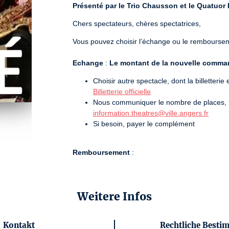
Présenté par le Trio Chausson et le Quatuor 
Chers spectateurs, chères spectatrices,
Vous pouvez choisir l’échange ou le rembourseme
Echange
 : 
Le montant de la nouvelle command
Choisir autre spectacle, dont la billetteri
Billetterie officielle
Nous communiquer le nombre de places, le ta
information.theatres@ville.angers.fr
Si besoin, payer le complément
Remboursement
 :
Nous envoyer votre RIB à l’adresse
inform
Dans la mesure du possible, nous déposer l
Ralliement (ouverte du mardi au samedi 
Weitere Infos
Nous vous renouvelons nos excuses pour ce désa
Kontakt
Rechtliche Best