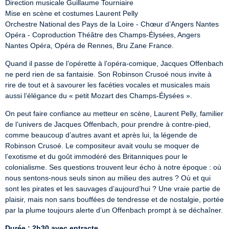
Direction musicale Guillaume Tourniaire

Mise en scène et costumes Laurent Pelly

Orchestre National des Pays de la Loire - Chœur d’Angers Nantes 
Opéra - Coproduction Théâtre des Champs-Élysées, Angers 
Nantes Opéra, Opéra de Rennes, Bru Zane France.
Quand il passe de l’opérette à l’opéra-comique, Jacques Offenbach 
ne perd rien de sa fantaisie. Son Robinson Crusoé nous invite à 
rire de tout et à savourer les facéties vocales et musicales mais 
aussi l’élégance du « petit Mozart des Champs-Élysées ».
On peut faire confiance au metteur en scène, Laurent Pelly, familier 
de l’univers de Jacques Offenbach, pour prendre à contre-pied, 
comme beaucoup d’autres avant et après lui, la légende de 
Robinson Crusoé. Le compositeur avait voulu se moquer de 
l’exotisme et du goût immodéré des Britanniques pour le 
colonialisme. Ses questions trouvent leur écho à notre époque : où 
nous sentons-nous seuls sinon au milieu des autres ? Où et qui 
sont les pirates et les sauvages d’aujourd’hui ? Une vraie partie de 
plaisir, mais non sans bouffées de tendresse et de nostalgie, portée 
par la plume toujours alerte d’un Offenbach prompt à se déchaîner.
Durée : 2h30 avec entracte