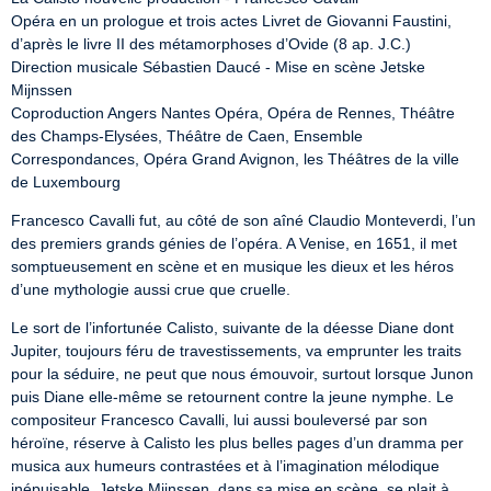
Opéra en un prologue et trois actes Livret de Giovanni Faustini, 
d’après le livre II des métamorphoses d’Ovide (8 ap. J.C.)

Direction musicale Sébastien Daucé - Mise en scène Jetske 
Mijnssen

Coproduction Angers Nantes Opéra, Opéra de Rennes, Théâtre 
des Champs-Elysées, Théâtre de Caen, Ensemble 
Correspondances, Opéra Grand Avignon, les Théâtres de la ville 
de Luxembourg
Francesco Cavalli fut, au côté de son aîné Claudio Monteverdi, l’un 
des premiers grands génies de l’opéra. A Venise, en 1651, il met 
somptueusement en scène et en musique les dieux et les héros 
d’une mythologie aussi crue que cruelle.
Le sort de l’infortunée Calisto, suivante de la déesse Diane dont 
Jupiter, toujours féru de travestissements, va emprunter les traits 
pour la séduire, ne peut que nous émouvoir, surtout lorsque Junon 
puis Diane elle-même se retournent contre la jeune nymphe. Le 
compositeur Francesco Cavalli, lui aussi bouleversé par son 
héroïne, réserve à Calisto les plus belles pages d’un dramma per 
musica aux humeurs contrastées et à l’imagination mélodique 
inépuisable. Jetske Mijnssen, dans sa mise en scène, se plait à 