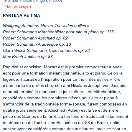
Grand Théâtre d'Angers
(
49000
)
Plan anzeigen
PARTENAIRE T.MA
Wolfgang Amadeus Mozart Trio « des quilles »
Robert Schumann Märchenbilder pour alto et piano op. 113
Robert Schumann Abschied op. 82
Robert Schumann Arabesque op. 18
Clara Wieck-Schumann Trois romances op. 22
Max Bruch 4 pièces op. 83
Rapidité et concision. Mozart est le premier compositeur à avoir 
écrit pour une formation mêlant clarinette, alto et piano. Selon la 
légende, il aurait eu l’inspiration pour ce trio « des quilles » lors 
d’une partie de quilles chez son ami Nikolaus Joseph von Jacquin, 
et aurait terminé le manuscrit le jour même. Les Märchenbilder, 
considérées comme les premières pièces pour alto et piano à 
s’affranchir de la traditionnelle forme-sonate, furent composées en 
quatre jours seulement. Abschied (Adieu) est la 9e et dernière 
pièce des Scènes de la forêt, au ton tendre, traduisant le sentiment 
du départ ou de l’adieu. Les Huit pièces op. 83 de Bruch, enfin, 
sont souvent considérées comme des miniatures, mais ce sont en 