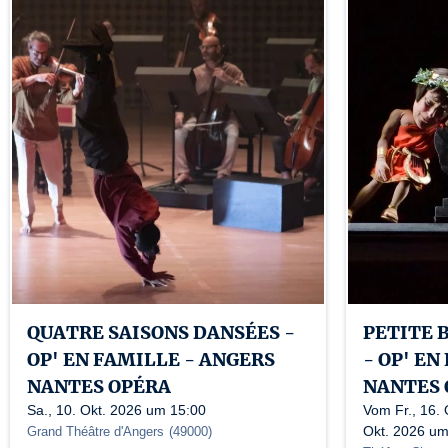
QUATRE SAISONS DANSÉES -
PETITE 
OP' EN FAMILLE - ANGERS
- OP' EN
NANTES OPÉRA
NANTES 
Sa., 10. Okt. 2026 um 15:00
Vom Fr., 16. 
Okt. 2026 um
Grand Théâtre d'Angers
(
49000
)