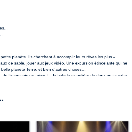
s...

.

petite planète. Ils cherchent à accomplir leurs rêves les plus « 
eaux de sable, jouer aux jeux vidéo. Une excursion étincelante qui ne 
 belle planète Terre, et bien d'autres choses…

, de l’imaginaire au vivant… la balade singulière de deux petits extra-
réatif, sous toutes ces formes. 
..
pourra être demandé lors du contrôle d'accès à la salle. En 
é, le paiement d’un complément sera alors demandé afin que le 