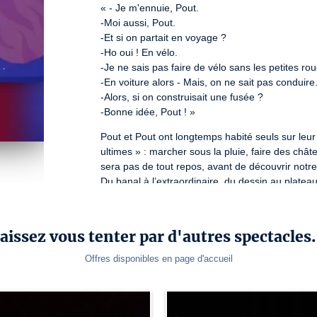
« - Je m'ennuie, Pout.

-Moi aussi, Pout.

-Et si on partait en voyage ?

-Ho oui ! En vélo.

-Je ne sais pas faire de vélo sans les petites roue
-En voiture alors - Mais, on ne sait pas conduire..
-Alors, si on construisait une fusée ?

-Bonne idée, Pout ! »
Pout et Pout ont longtemps habité seuls sur leur 
ultimes » : marcher sous la pluie, faire des chât
sera pas de tout repos, avant de découvrir notre
Du banal à l’extraordinaire, du dessin au plateau
terrestres à travers les étoiles.

Un conte théâtral et musical, intergalactique et c
aissez vous tenter par d'autres spectacles.
Durée : 30 minutes
Offres disponibles en page d'accueil
Dans le cas de tarifs réduits, un justificatif 
l’absence de justificatif en cours de validit
spectateur s’acquitte du plein tarif.
Crédit photo : Compagnie des Ongles noirs