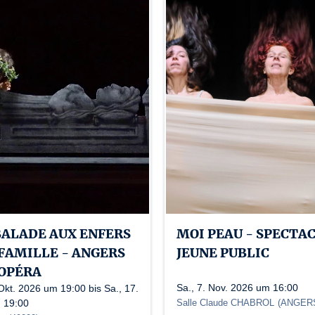
Lizenznummer: 1-000905 /1-000902 /1-000906 /2-00
BALADE AUX ENFERS
MOI PEAU - SPECTA
 FAMILLE - ANGERS
JEUNE PUBLIC
OPÉRA
Sa., 7. Nov. 2026 um 16:00
Okt. 2026 um 19:00 bis Sa., 17.
 19:00
Salle Claude CHABROL
(
ANGER