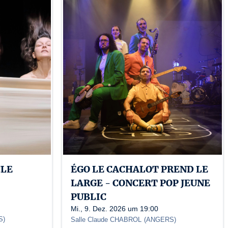
1765 /3-001764
CLE
ÉGO LE CACHALOT PREND LE
LARGE - CONCERT POP JEUNE
PUBLIC
Mi., 9. Dez. 2026 um 19:00
S
)
Salle Claude CHABROL
(
ANGERS
)